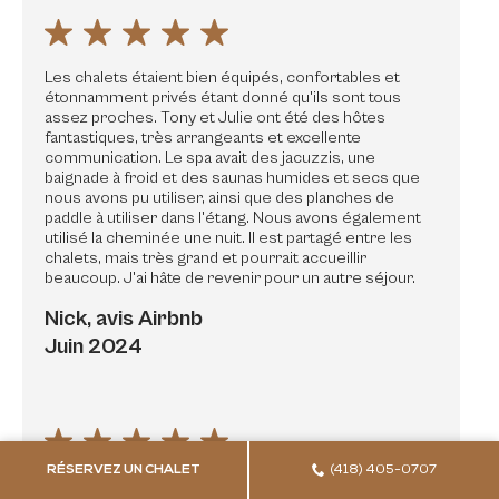
Les chalets étaient bien équipés, confortables et
étonnamment privés étant donné qu'ils sont tous
assez proches. Tony et Julie ont été des hôtes
fantastiques, très arrangeants et excellente
communication. Le spa avait des jacuzzis, une
baignade à froid et des saunas humides et secs que
nous avons pu utiliser, ainsi que des planches de
paddle à utiliser dans l'étang. Nous avons également
utilisé la cheminée une nuit. Il est partagé entre les
chalets, mais très grand et pourrait accueillir
beaucoup. J'ai hâte de revenir pour un autre séjour.
Nick, avis Airbnb
Juin 2024
RÉSERVEZ UN CHALET
(418) 405-0707
Côté hébergement: Chalet complet. Il y a tout ce qu’il