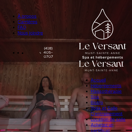
À propos
Carrières
FAQ
Nous joindre
(418)
405-
0707
Accueil
Hébergements
Massothérapie
Spa
Bistro
Yoga et Salle
D’entrainement
Location de salle
Achetez un
certificat