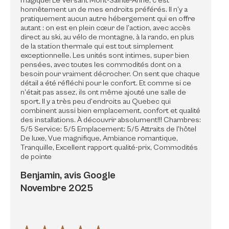
magique! Le Versant Mont-Sainte-Anne, c’est
honnêtement un de mes endroits préférés. Il n’y a
pratiquement aucun autre hébergement qui en offre
autant : on est en plein cœur de l’action, avec accès
direct au ski, au vélo de montagne, à la rando, en plus
de la station thermale qui est tout simplement
exceptionnelle. Les unités sont intimes, super bien
pensées, avec toutes les commodités dont on a
besoin pour vraiment décrocher. On sent que chaque
détail a été réfléchi pour le confort. Et comme si ce
n’était pas assez, ils ont même ajouté une salle de
sport. Il y a très peu d’endroits au Quebec qui
combinent aussi bien emplacement, confort et qualité
des installations. À découvrir absolument!!! Chambres:
5/5 Service: 5/5 Emplacement: 5/5 Attraits de l'hôtel
De luxe, Vue magnifique, Ambiance romantique,
Tranquille, Excellent rapport qualité-prix, Commodités
de pointe
Benjamin, avis Google
Novembre 2025